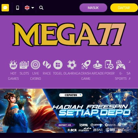
MASUK
DAFTAR
HOT
SLOTS
LIVE
RACE
TOGEL
OLAHRAGA
CRASH
ARCADE
POKER
E-
SABUN
GAMES
CASINO
GAME
SPORTS
AYAM