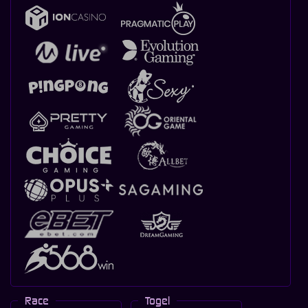
Race
Togel