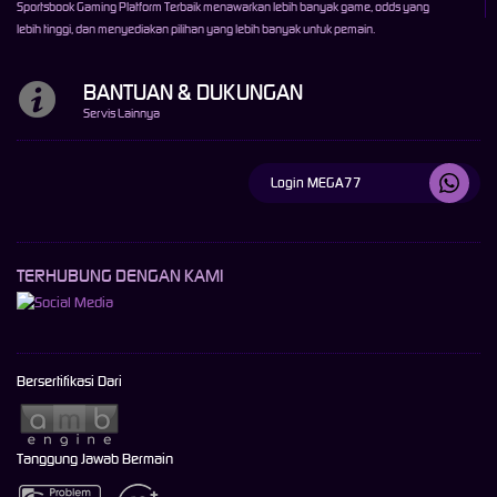
Sportsbook Gaming Platform Terbaik menawarkan lebih banyak game, odds yang
lebih tinggi, dan menyediakan pilihan yang lebih banyak untuk pemain.
BANTUAN & DUKUNGAN
Servis Lainnya
Login MEGA77
TERHUBUNG DENGAN KAMI
Bersertifikasi Dari
Tanggung Jawab Bermain