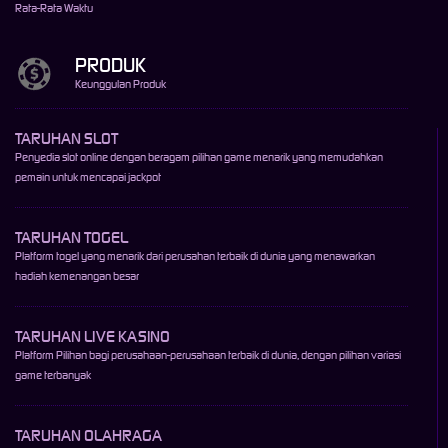
Rata-Rata Waktu
PRODUK
Keunggulan Produk
TARUHAN SLOT
Penyedia slot online dengan beragam pilihan game menarik yang memudahkan
pemain untuk mencapai jackpot
TARUHAN TOGEL
Platform togel yang menarik dari perusahan terbaik di dunia yang menawarkan
hadiah kemenangan besar
TARUHAN LIVE KASINO
Platform Pilihan bagi perusahaan-perusahaan terbaik di dunia, dengan pilihan variasi
game terbanyak
TARUHAN OLAHRAGA